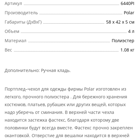
Артикул
6440PI
Производитель
Polar
Габариты (ДхВхГ)
58 х 42 х 5 см
Объем
4 л
Материал
Полиэстер
Вес
1.08 кг
Дополнительно:
Ручная кладь
.
Портплед–чехол для одежды фирмы Polar изготовлен из
легкого, прочного полиэстера . Для бережного хранения
костюмов, платьев, рубашек или других вещей, которых
надо уберечь от сминания. В верхней части чехла
находится застежка фастекс, благодаря которому две
половинки будут всегда вместе. Фастекс прочно закреплен
окантовкой. Отверстие для вешалки находится в верхней