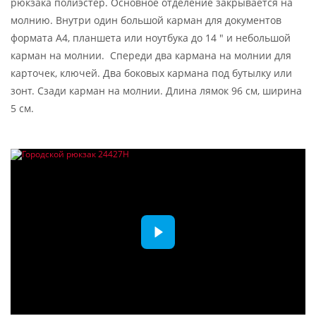
рюкзака полиэстер. Основное отделение закрывается на
молнию. Внутри один большой карман для документов
формата А4, планшета или ноутбука до 14 " и небольшой
карман на молнии. Спереди два кармана на молнии для
карточек, ключей. Два боковых кармана под бутылку или
зонт. Сзади карман на молнии. Длина лямок 96 см, ширина
5 см.