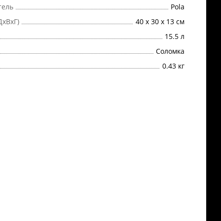
тель
Pola
ДхВхГ)
40 x 30 x 13 см
15.5 л
Соломка
0.43 кг