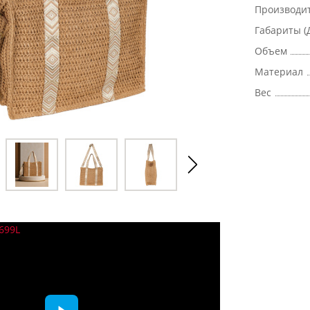
Производи
Габариты (
Объем
Материал
Вес