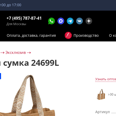
9:00 до 17:00
+7 (495) 787-87-41
Для Москвы
Оплата, доставка, гарантия
Производство
О к
Эксклюзив
 сумка 24699L
Узнать опто
>30 ш
Артикул