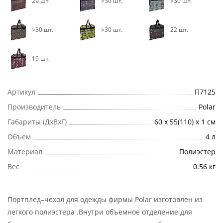
29 шт.
>30 шт.
>30 шт.
>30 шт.
>30 шт.
22 шт.
19 шт.
Артикул
П7125
Производитель
Polar
Габариты (ДхВхГ)
60 х 55(110) х 1 см
Объем
4 л
Материал
Полиэстер
Вес
0.56 кг
Портплед–чехол для одежды фирмы Polar изготовлен из
легкого полиэстера .Внутри объемное отделение для