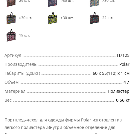
29 шт.
>30 шт.
>30 шт.
>30 шт.
>30 шт.
22 шт.
19 шт.
Артикул
П7125
Производитель
Polar
Габариты (ДхВхГ)
60 х 55(110) х 1 см
Объем
4 л
Материал
Полиэстер
Вес
0.56 кг
Портплед–чехол для одежды фирмы Polar изготовлен из
легкого полиэстера .Внутри объемное отделение для