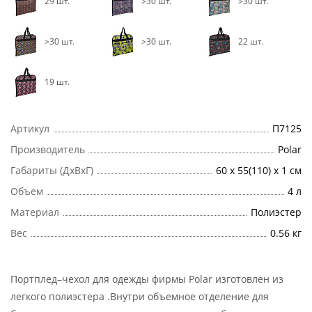
29 шт.
>30 шт.
>30 шт.
>30 шт.
>30 шт.
22 шт.
19 шт.
Артикул
П7125
Производитель
Polar
Габариты (ДхВхГ)
60 х 55(110) х 1 см
Объем
4 л
Материал
Полиэстер
Вес
0.56 кг
Портплед–чехол для одежды фирмы Polar изготовлен из
легкого полиэстера .Внутри объемное отделение для