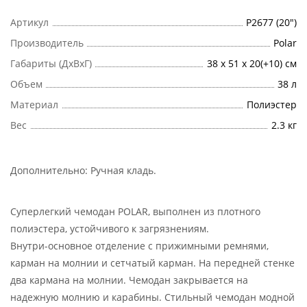
Артикул
Р2677 (20")
Производитель
Polar
Габариты (ДхВхГ)
38 х 51 х 20(+10) см
Объем
38 л
Материал
Полиэстер
Вес
2.3 кг
Дополнительно:
Ручная кладь
.
Суперлегкий чемодан POLAR, выполнен из плотного
полиэстера, устойчивого к загрязнениям.
Внутри-основное отделение с прижимными ремнями,
карман на молнии и сетчатый карман. На передней стенке
два кармана на молнии. Чемодан закрывается на
надежную молнию и карабины. Стильный чемодан модной