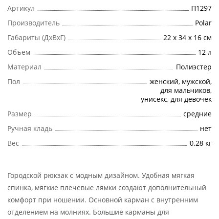
Артикул
П1297
Производитель
Polar
Габариты (ДхВхГ)
22 x 34 x 16 см
Объем
12 л
Материал
Полиэстер
Пол
женский, мужской,
для мальчиков,
унисекс, для девочек
Размер
cредние
Ручная кладь
нет
Вес
0.28 кг
Городской рюкзак с модным дизайном. Удобная мягкая
спинка, мягкие плечевые лямки создают дополнительный
комфорт при ношении. Основной карман с внутренним
отделением на молниях. Большие карманы для