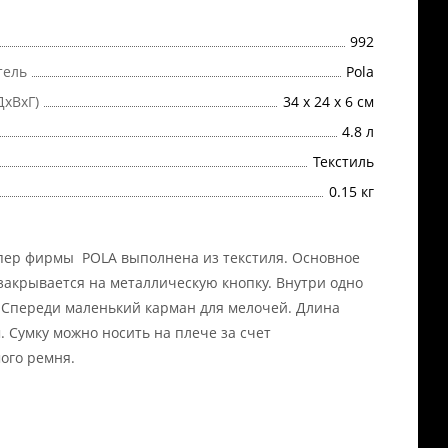
992
тель
Pola
ДхВхГ)
34 х 24 х 6 см
4.8 л
Текстиль
0.15 кг
ер фирмы POLA выполнена из текстиля. Основное
закрывается на металлическую кнопку. Внутри одно
 Спереди маленький карман для мелочей. Длина
м. Сумку можно носить на плече за счет
ого ремня.