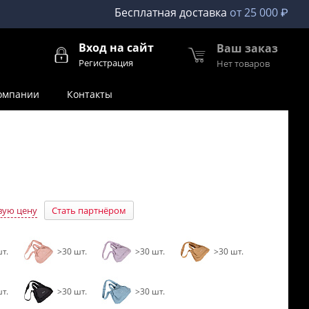
Бесплатная доставка
от 25 000 ₽
Вход на сайт
Ваш заказ
Регистрация
Нет товаров
омпании
Контакты
вую цену
Стать партнёром
т.
>30 шт.
>30 шт.
>30 шт.
т.
>30 шт.
>30 шт.