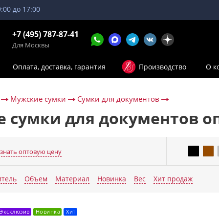
9:00 до 17:00
+7 (495) 787-87-41
Для Москвы
Оплата, доставка, гарантия
Производство
О к
Мужские сумки
Сумки для документов
 сумки для документов о
знать оптовую цену
Еще п
итель
Объем
Материал
Новинка
Вес
Хит продаж
Эксклюзив
Новинка
Хит