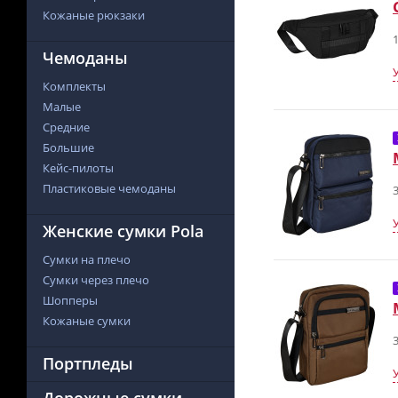
Кожаные рюкзаки
1
Чемоданы
Комплекты
Малые
Средние
Большие
Кейс-пилоты
Пластиковые чемоданы
3
Женские сумки Pola
Сумки на плечо
Сумки через плечо
Шопперы
Кожаные сумки
3
Портпледы