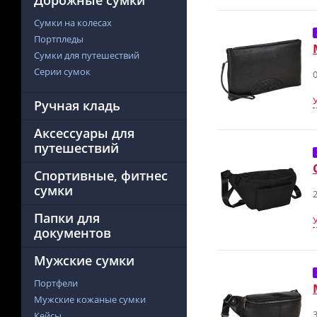
Дорожные сумки
Сумки на колесах
Портпледы
Сумки для путешествий
Серии сумок
0
Ручная кладь
Аксессуары для
путешествий
Спортивные, фитнес
сумки
2
Папки для
документов
Мужские сумки
Портфели
Мужские кожаные сумки
3
Кейсы