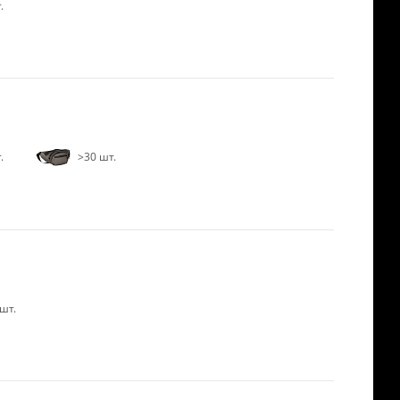
.
.
>30 шт.
шт.