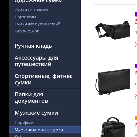
Дорожные сумки
Сумки на колесах
Портпледы
Сумки для путешествий
Серии сумок
1
Ручная кладь
Аксессуары для
путешествий
Спортивные, фитнес
сумки
0
Папки для
документов
Мужские сумки
Портфели
Мужские кожаные сумки
5
Кейсы