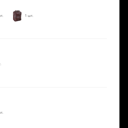
т.
1 шт.
.
т.