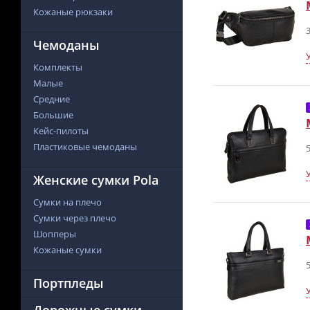
Кожаные рюкзаки
3
Чемоданы
Комплекты
Малые
Средние
Большие
Кейс-пилоты
Пластиковые чемоданы
5
Женские сумки Pola
Сумки на плечо
Сумки через плечо
Шопперы
Кожаные сумки
5
Портпледы