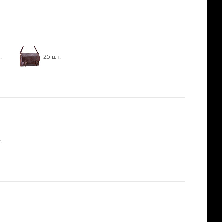
.
25 шт.
.