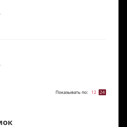
.
.
Показывать по:
12
24
мок