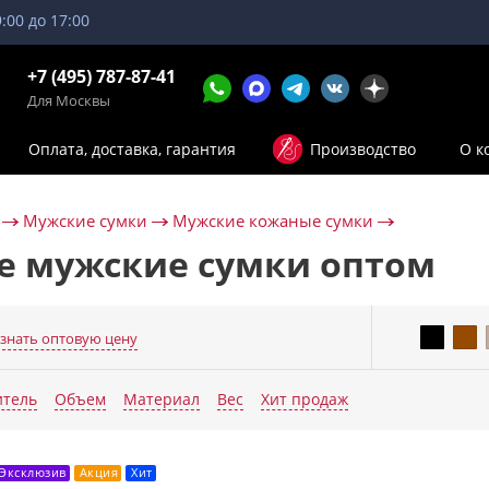
9:00 до 17:00
+7 (495) 787-87-41
Для Москвы
Оплата, доставка, гарантия
Производство
О к
Мужские сумки
Мужские кожаные сумки
 мужские сумки оптом
знать оптовую цену
Еще параметры
итель
Объем
Материал
Вес
Хит продаж
Эксклюзив
Акция
Хит