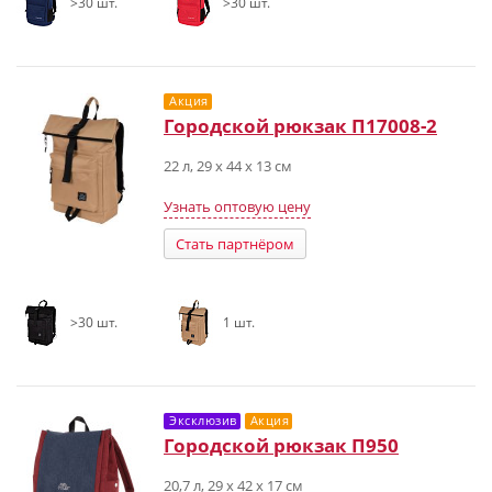
>30 шт.
>30 шт.
Акция
Городской рюкзак П17008-2
22 л, 29 x 44 x 13 см
Узнать оптовую цену
Стать партнёром
>30 шт.
1 шт.
Эксклюзив
Акция
Городской рюкзак П950
20,7 л, 29 х 42 х 17 см