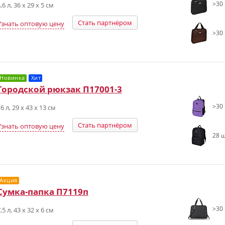
>30 
,6 л, 36 х 29 х 5 см
Стать партнёром
Узнать оптовую цену
>30 
Новинка
Хит
Городской рюкзак П17001-3
>30 
6 л, 29 x 43 x 13 см
Стать партнёром
Узнать оптовую цену
28 ш
Акция
Сумка-папка П7119п
>30 
,5 л, 43 х 32 х 6 см