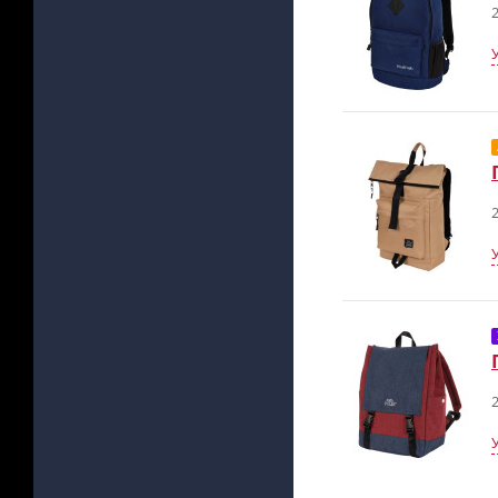
2
2
2