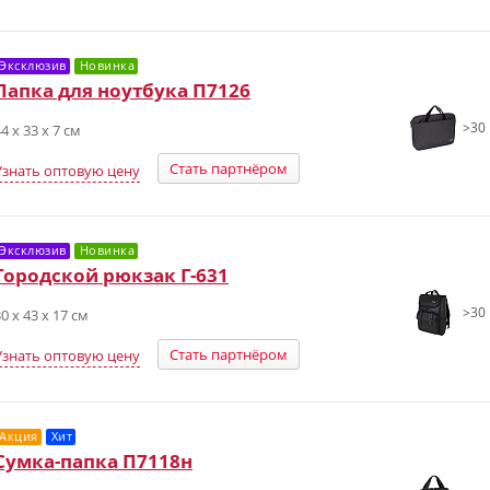
Эксклюзив
Новинка
Папка для ноутбука П7126
>30 
4 х 33 х 7 см
Стать партнёром
Узнать оптовую цену
Эксклюзив
Новинка
Городской рюкзак Г-631
>30 
0 х 43 х 17 см
Стать партнёром
Узнать оптовую цену
Акция
Хит
Сумка-папка П7118н