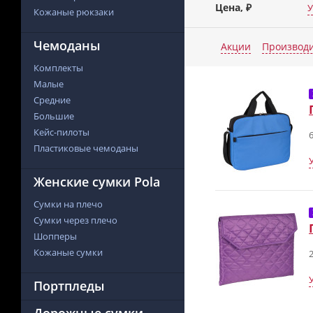
Цена, ₽
У
Кожаные рюкзаки
Чемоданы
Акции
Производ
Комплекты
Малые
Средние
Большие
Кейс-пилоты
6
Пластиковые чемоданы
Женские сумки Pola
Сумки на плечо
Сумки через плечо
Шопперы
Кожаные сумки
2
Портпледы