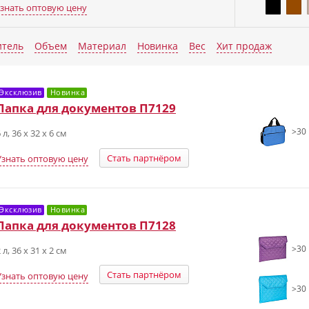
знать оптовую цену
Еще п
итель
Объем
Материал
Новинка
Вес
Хит продаж
Эксклюзив
Новинка
Папка для документов П7129
>30 
 л, 36 х 32 х 6 см
Стать партнёром
Узнать оптовую цену
Эксклюзив
Новинка
Папка для документов П7128
>30 
 л, 36 х 31 х 2 см
Стать партнёром
Узнать оптовую цену
>30 