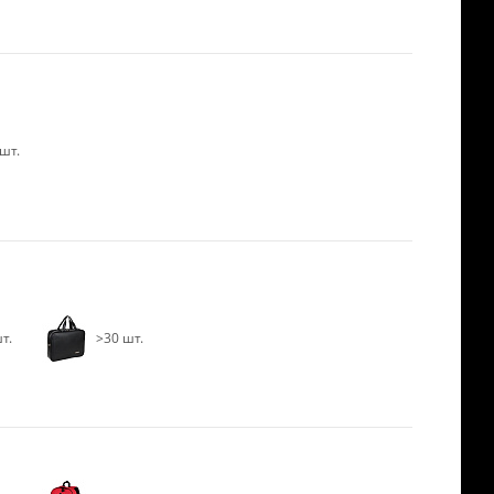
шт.
т.
>30 шт.