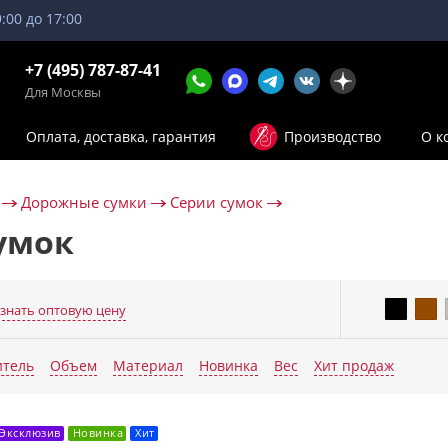
9:00 до 17:00
+7 (495) 787-87-41
Для Москвы
Оплата, доставка, гарантия
Производство
О к
Дорожные сумки
Серии сумок
умок
знать оптовую цену
Еще п
итель
Объем
Материал
Новинка
Вес
Хит продаж
Эксклюзив
Новинка
Хит