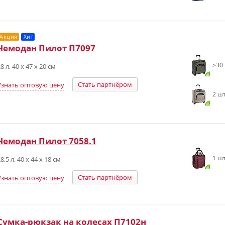
Акция
Хит
Чемодан Пилот П7097
>30 
8 л, 40 x 47 x 20 см
Стать партнёром
Узнать оптовую цену
2 шт
Чемодан Пилот 7058.1
1 шт
8,5 л, 40 х 44 х 18 см
Стать партнёром
Узнать оптовую цену
Сумка-рюкзак на колесах П7102н