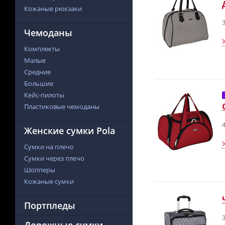
Кожаные рюкзаки
3
Чемоданы
Комплекты
Малые
Средние
Большие
Кейс-пилоты
Пластиковые чемоданы
4
Женские сумки Pola
Сумки на плечо
Сумки через плечо
Шопперы
Кожаные сумки
Портпледы
3