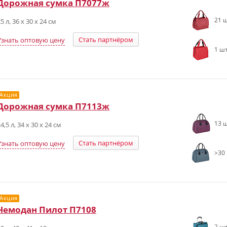
Дорожная сумка П7077ж
21 ш
5 л, 36 х 30 х 24 см
Стать партнёром
Узнать оптовую цену
1 шт
Акция
Дорожная сумка П7113ж
13 ш
4,5 л, 34 х 30 х 24 см
Стать партнёром
Узнать оптовую цену
>30 
Акция
Чемодан Пилот П7108
2 шт