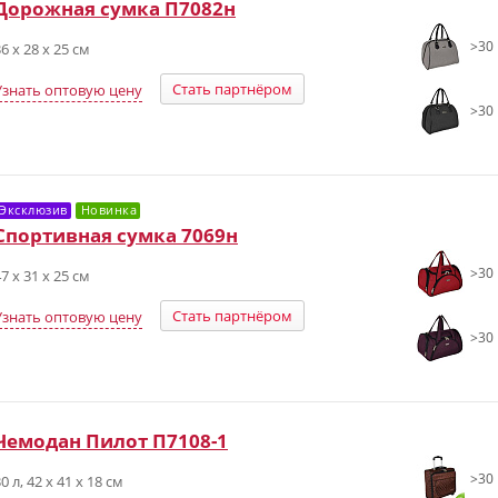
Дорожная сумка П7082н
>30 
6 х 28 х 25 см
Стать партнёром
Узнать оптовую цену
>30 
Эксклюзив
Новинка
Спортивная сумка 7069н
>30 
7 х 31 х 25 см
Стать партнёром
Узнать оптовую цену
>30 
Чемодан Пилот П7108-1
>30 
0 л, 42 х 41 х 18 см